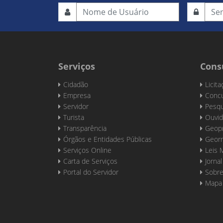
Serviços
Cons
Cidadão
Licit
Empresa
Concu
Servidor
Pesqu
Turista
Ouvid
Transparência
Geop
Órgãos e Entidades Públicas
Georr
Serviços Online
Leis 
Carta de Serviços
Jornal
Portal do Servidor
Sobre
Mapa 