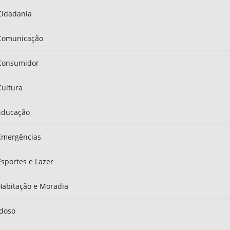
Cidadania
Comunicação
Consumidor
Cultura
Educação
Emergências
Esportes e Lazer
Habitação e Moradia
Idoso