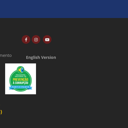
amento
English Version
o
)