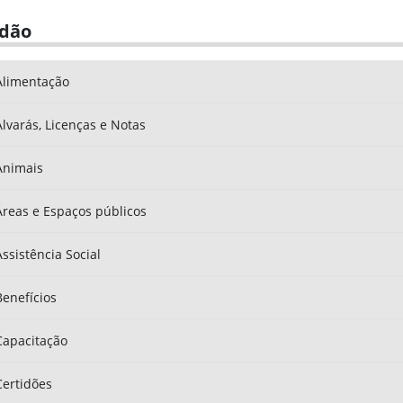
adão
Alimentação
Alvarás, Licenças e Notas
Animais
Áreas e Espaços públicos
Assistência Social
Benefícios
Capacitação
Certidões