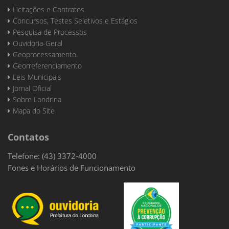
Licitações e Contratos
Concursos, Testes Seletivos e Estágios
Pesquisa de Processos
Ouvidoria-Geral
Geoprocessamento
Georreferenciamento
Leis Municipais
Jornal Oficial
Sobre Londrina
Mapa do Site
Contatos
Telefone: (43) 3372-4000
Fones e Horários de Funcionamento