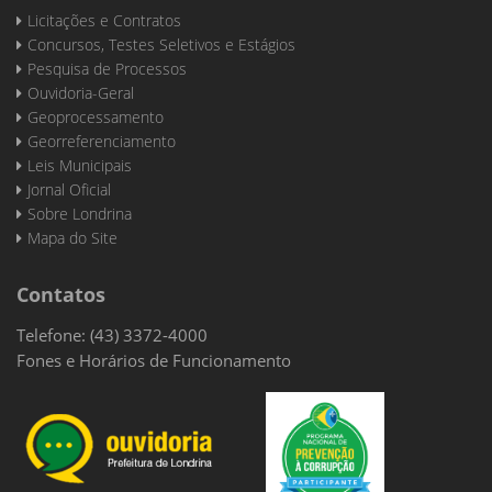
Licitações e Contratos
Concursos, Testes Seletivos e Estágios
Pesquisa de Processos
Ouvidoria-Geral
Geoprocessamento
Georreferenciamento
Leis Municipais
Jornal Oficial
Sobre Londrina
Mapa do Site
Contatos
Telefone: (43) 3372-4000
Fones e Horários de Funcionamento