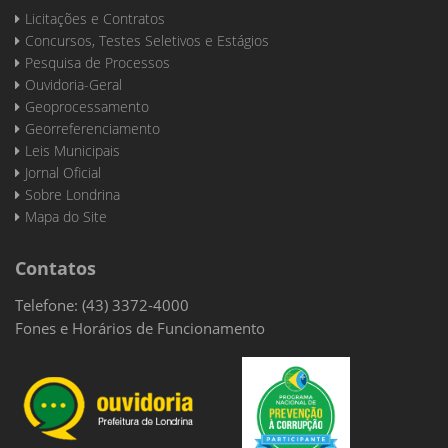
Licitações e Contratos
Concursos, Testes Seletivos e Estágios
Pesquisa de Processos
Ouvidoria-Geral
Geoprocessamento
Georreferenciamento
Leis Municipais
Jornal Oficial
Sobre Londrina
Mapa do Site
Contatos
Telefone: (43) 3372-4000
Fones e Horários de Funcionamento