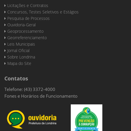
Licitações e Contratos
Concursos, Testes Seletivos e Estágios
Pesquisa de Processos
Ouvidoria-Geral
Geoprocessamento
Georreferenciamento
Leis Municipais
Jornal Oficial
Sobre Londrina
Mapa do Site
Contatos
Telefone: (43) 3372-4000
Fones e Horários de Funcionamento