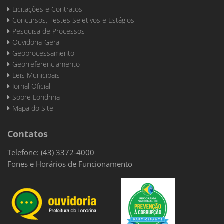
Licitações e Contratos
Concursos, Testes Seletivos e Estágios
Pesquisa de Processos
Ouvidoria-Geral
Geoprocessamento
Georreferenciamento
Leis Municipais
Jornal Oficial
Sobre Londrina
Mapa do Site
Contatos
Telefone: (43) 3372-4000
Fones e Horários de Funcionamento