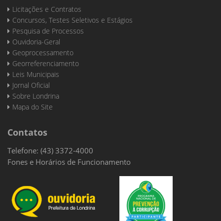
Licitações e Contratos
Concursos, Testes Seletivos e Estágios
Pesquisa de Processos
Ouvidoria-Geral
Geoprocessamento
Georreferenciamento
Leis Municipais
Jornal Oficial
Sobre Londrina
Mapa do Site
Contatos
Telefone: (43) 3372-4000
Fones e Horários de Funcionamento