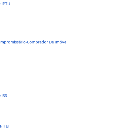
e IPTU
 Compromissário-Comprador De Imóvel
 ISS
e ITBI