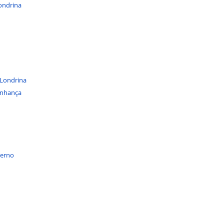
Londrina
 Londrina
inhança
verno