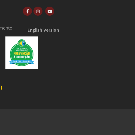
amento
English Version
o
)