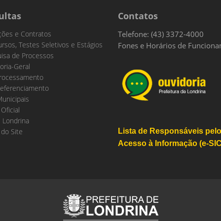
ultas
Contatos
ações e Contratos
Telefone: (43) 3372-4000
rsos, Testes Seletivos e Estágios
Fones e Horários de Funcion
isa de Processos
oria-Geral
rocessamento
eferenciamento
Municipais
 Oficial
 Londrina
do Site
Lista de Responsáveis pel
Acesso à Informação (e-SIC