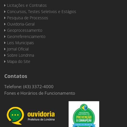
Licitações e Contratos
Concursos, Testes Seletivos e Estágios
Pesquisa de Processos
Ouvidoria-Geral
Geoprocessamento
Georreferenciamento
Leis Municipais
Jornal Oficial
Sobre Londrina
Mapa do Site
Contatos
Telefone: (43) 3372-4000
Fones e Horários de Funcionamento