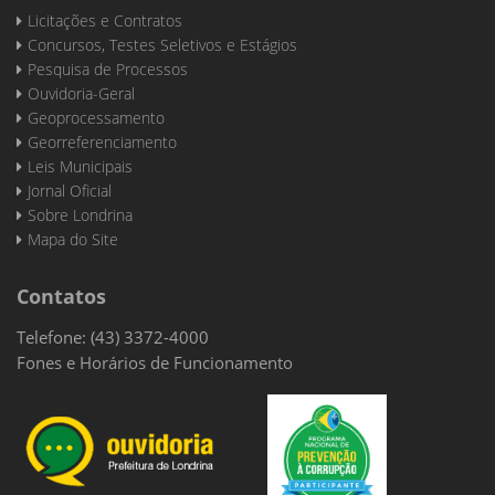
Licitações e Contratos
Concursos, Testes Seletivos e Estágios
Pesquisa de Processos
Ouvidoria-Geral
Geoprocessamento
Georreferenciamento
Leis Municipais
Jornal Oficial
Sobre Londrina
Mapa do Site
Contatos
Telefone: (43) 3372-4000
Fones e Horários de Funcionamento