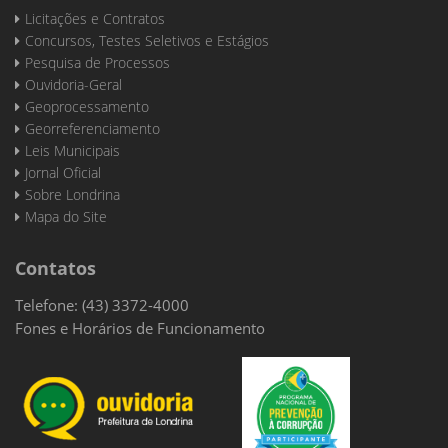
Licitações e Contratos
Concursos, Testes Seletivos e Estágios
Pesquisa de Processos
Ouvidoria-Geral
Geoprocessamento
Georreferenciamento
Leis Municipais
Jornal Oficial
Sobre Londrina
Mapa do Site
Contatos
Telefone: (43) 3372-4000
Fones e Horários de Funcionamento