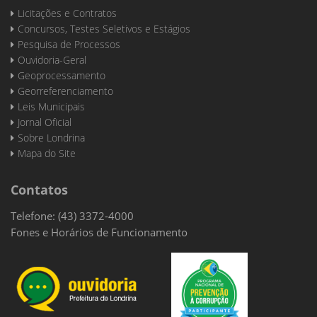
Licitações e Contratos
Concursos, Testes Seletivos e Estágios
Pesquisa de Processos
Ouvidoria-Geral
Geoprocessamento
Georreferenciamento
Leis Municipais
Jornal Oficial
Sobre Londrina
Mapa do Site
Contatos
Telefone: (43) 3372-4000
Fones e Horários de Funcionamento