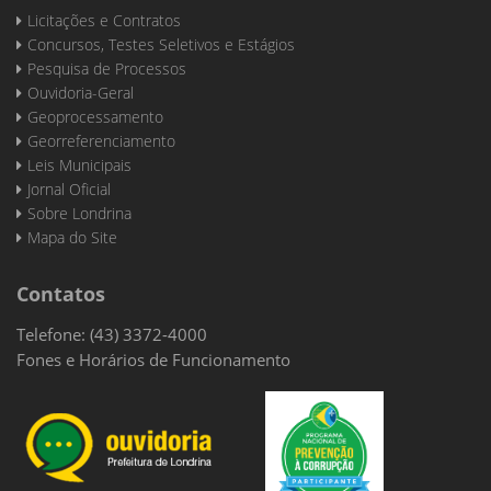
Licitações e Contratos
Concursos, Testes Seletivos e Estágios
Pesquisa de Processos
Ouvidoria-Geral
Geoprocessamento
Georreferenciamento
Leis Municipais
Jornal Oficial
Sobre Londrina
Mapa do Site
Contatos
Telefone: (43) 3372-4000
Fones e Horários de Funcionamento