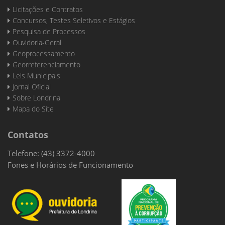
Licitações e Contratos
Concursos, Testes Seletivos e Estágios
Pesquisa de Processos
Ouvidoria-Geral
Geoprocessamento
Georreferenciamento
Leis Municipais
Jornal Oficial
Sobre Londrina
Mapa do Site
Contatos
Telefone: (43) 3372-4000
Fones e Horários de Funcionamento