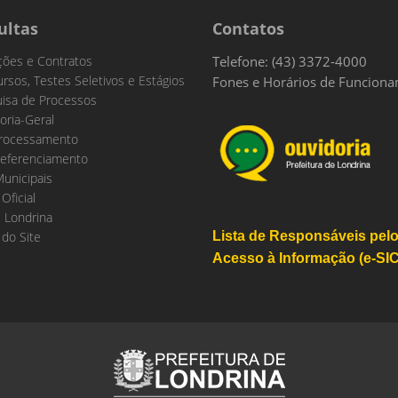
ultas
Contatos
ações e Contratos
Telefone: (43) 3372-4000
rsos, Testes Seletivos e Estágios
Fones e Horários de Funcion
isa de Processos
oria-Geral
rocessamento
eferenciamento
Municipais
 Oficial
 Londrina
do Site
Lista de Responsáveis pel
Acesso à Informação (e-SIC