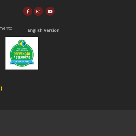
amento
English Version
o
)