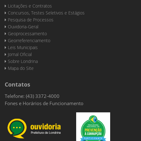
Licitações e Contratos
Concursos, Testes Seletivos e Estágios
Pesquisa de Processos
Ouvidoria-Geral
Geoprocessamento
Georreferenciamento
Leis Municipais
Jornal Oficial
Sobre Londrina
Mapa do Site
Contatos
Telefone: (43) 3372-4000
Fones e Horários de Funcionamento