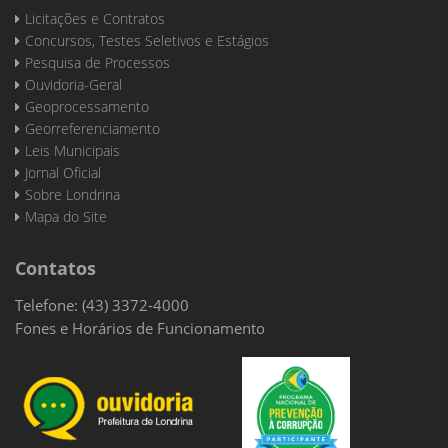
Licitações e Contratos
Concursos, Testes Seletivos e Estágios
Pesquisa de Processos
Ouvidoria-Geral
Geoprocessamento
Georreferenciamento
Leis Municipais
Jornal Oficial
Sobre Londrina
Mapa do Site
Contatos
Telefone: (43) 3372-4000
Fones e Horários de Funcionamento