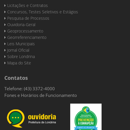
Licitações e Contratos
Concursos, Testes Seletivos e Estágios
Pesquisa de Processos
Ouvidoria-Geral
Geoprocessamento
Georreferenciamento
Leis Municipais
Jornal Oficial
Sobre Londrina
Mapa do Site
Contatos
Telefone: (43) 3372-4000
Fones e Horários de Funcionamento