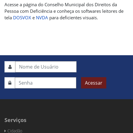
Acesse a página do Conselho Municipal dos Direitos da
Pessoa com Deficiência e conheça os softwares leitores de
tela
DOSVOX
e
NVDA
para deficientes visuais.
Acessar
Serviços
Cidadão