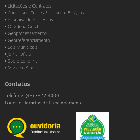
Licitações e Contratos
Concursos, Testes Seletivos e Estágios
Pesquisa de Processos
Ouvidoria-Geral
Geoprocessamento
Georreferenciamento
Leis Municipais
Jornal Oficial
Sobre Londrina
Mapa do Site
Contatos
Telefone: (43) 3372-4000
Fones e Horários de Funcionamento