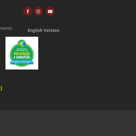
amento
English Version
o
)