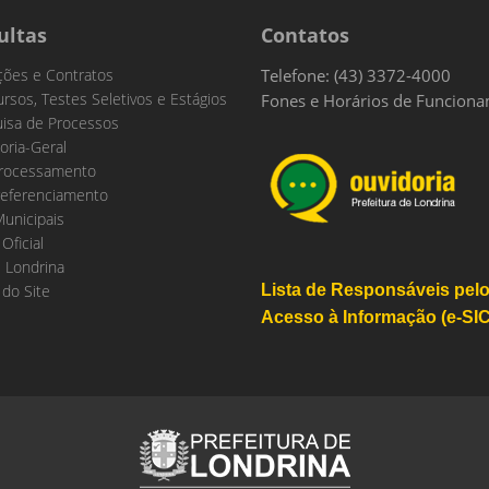
ultas
Contatos
ações e Contratos
Telefone: (43) 3372-4000
rsos, Testes Seletivos e Estágios
Fones e Horários de Funcion
isa de Processos
oria-Geral
rocessamento
eferenciamento
Municipais
 Oficial
 Londrina
do Site
Lista de Responsáveis pel
Acesso à Informação (e-SIC