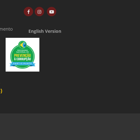
amento
English Version
o
)