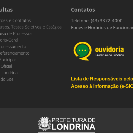
ultas
Contatos
ações e Contratos
Telefone: (43) 3372-4000
rsos, Testes Seletivos e Estágios
Fones e Horários de Funcion
isa de Processos
oria-Geral
rocessamento
eferenciamento
Municipais
 Oficial
 Londrina
do Site
Lista de Responsáveis pel
Acesso à Informação (e-SIC