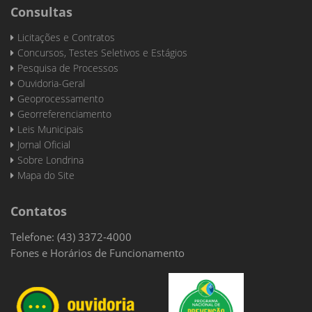
Consultas
Licitações e Contratos
Concursos, Testes Seletivos e Estágios
Pesquisa de Processos
Ouvidoria-Geral
Geoprocessamento
Georreferenciamento
Leis Municipais
Jornal Oficial
Sobre Londrina
Mapa do Site
Contatos
Telefone: (43) 3372-4000
Fones e Horários de Funcionamento