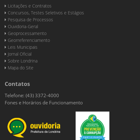
Licitações e Contratos
Concursos, Testes Seletivos e Estágios
Pesquisa de Processos
Ouvidoria-Geral
Geoprocessamento
Georreferenciamento
Leis Municipais
Jornal Oficial
Sobre Londrina
Mapa do Site
Contatos
Telefone: (43) 3372-4000
Fones e Horários de Funcionamento