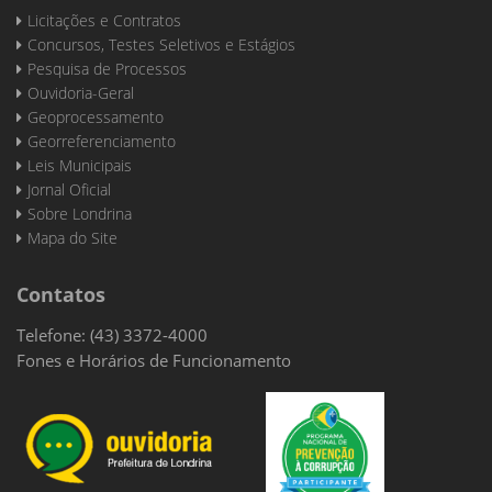
Licitações e Contratos
Concursos, Testes Seletivos e Estágios
Pesquisa de Processos
Ouvidoria-Geral
Geoprocessamento
Georreferenciamento
Leis Municipais
Jornal Oficial
Sobre Londrina
Mapa do Site
Contatos
Telefone: (43) 3372-4000
Fones e Horários de Funcionamento