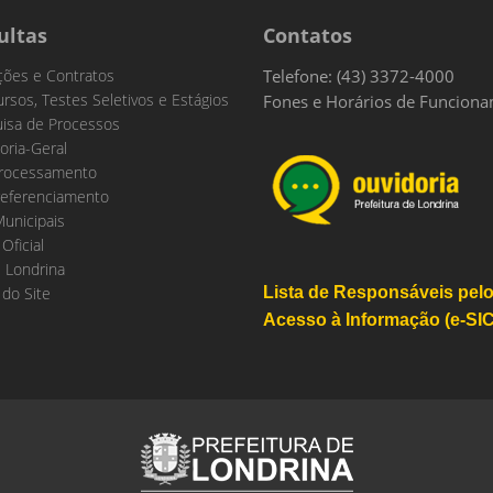
ultas
Contatos
ações e Contratos
Telefone: (43) 3372-4000
rsos, Testes Seletivos e Estágios
Fones e Horários de Funcion
isa de Processos
oria-Geral
rocessamento
eferenciamento
Municipais
 Oficial
 Londrina
do Site
Lista de Responsáveis pel
Acesso à Informação (e-SIC