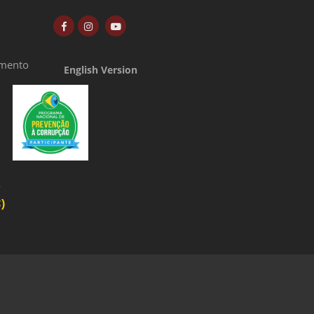
amento
English Version
o
)