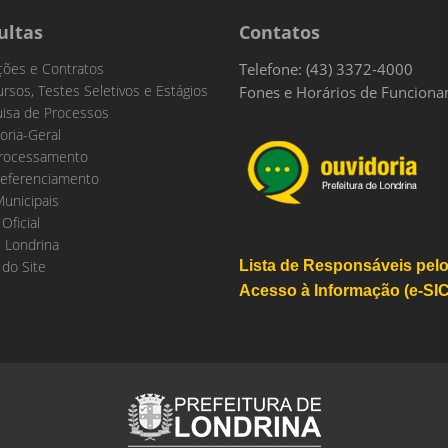
ultas
Contatos
ações e Contratos
Telefone: (43) 3372-4000
rsos, Testes Seletivos e Estágios
Fones e Horários de Funcion
isa de Processos
oria-Geral
rocessamento
eferenciamento
Municipais
 Oficial
 Londrina
do Site
Lista de Responsáveis pel
Acesso à Informação (e-SIC