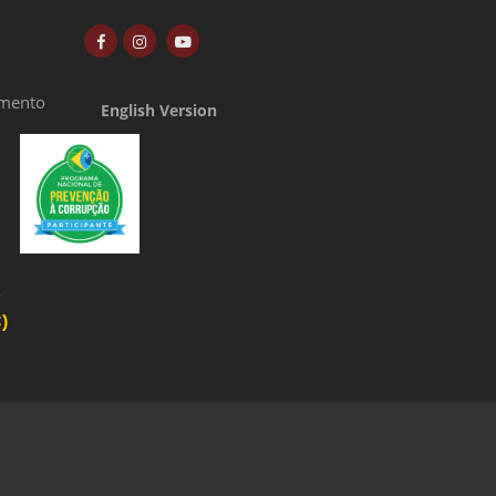
amento
English Version
o
)