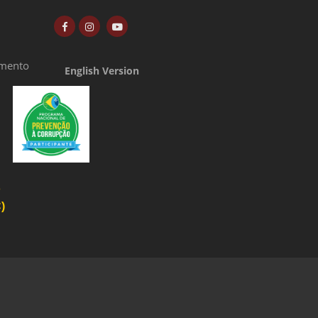
amento
English Version
o
)