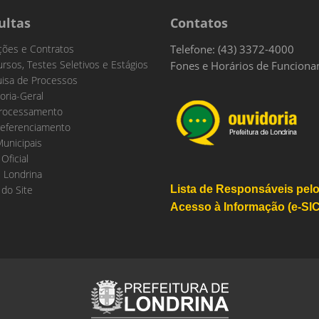
ultas
Contatos
ações e Contratos
Telefone: (43) 3372-4000
rsos, Testes Seletivos e Estágios
Fones e Horários de Funcion
isa de Processos
oria-Geral
rocessamento
eferenciamento
Municipais
 Oficial
 Londrina
do Site
Lista de Responsáveis pel
Acesso à Informação (e-SIC