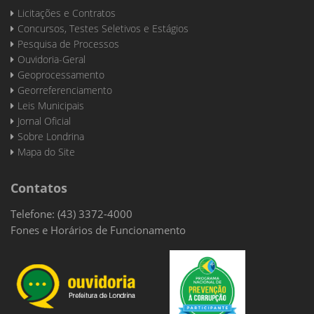
Licitações e Contratos
Concursos, Testes Seletivos e Estágios
Pesquisa de Processos
Ouvidoria-Geral
Geoprocessamento
Georreferenciamento
Leis Municipais
Jornal Oficial
Sobre Londrina
Mapa do Site
Contatos
Telefone: (43) 3372-4000
Fones e Horários de Funcionamento