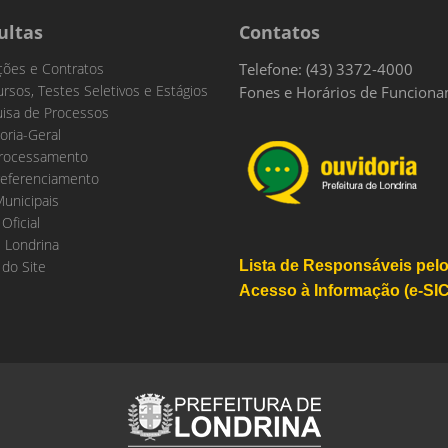
ultas
Contatos
ações e Contratos
Telefone: (43) 3372-4000
rsos, Testes Seletivos e Estágios
Fones e Horários de Funcion
isa de Processos
oria-Geral
rocessamento
eferenciamento
Municipais
 Oficial
 Londrina
do Site
Lista de Responsáveis pel
Acesso à Informação (e-SIC