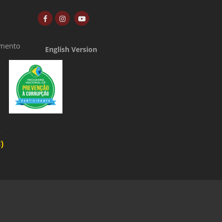
amento
English Version
o
)