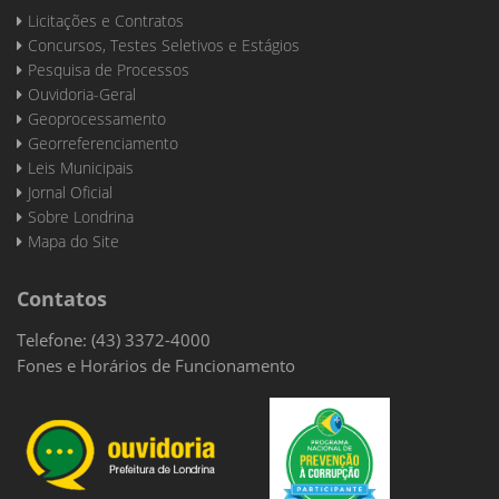
Licitações e Contratos
Concursos, Testes Seletivos e Estágios
Pesquisa de Processos
Ouvidoria-Geral
Geoprocessamento
Georreferenciamento
Leis Municipais
Jornal Oficial
Sobre Londrina
Mapa do Site
Contatos
Telefone: (43) 3372-4000
Fones e Horários de Funcionamento