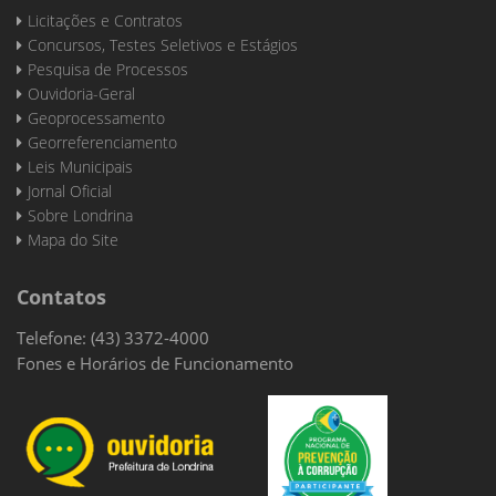
Licitações e Contratos
Concursos, Testes Seletivos e Estágios
Pesquisa de Processos
Ouvidoria-Geral
Geoprocessamento
Georreferenciamento
Leis Municipais
Jornal Oficial
Sobre Londrina
Mapa do Site
Contatos
Telefone: (43) 3372-4000
Fones e Horários de Funcionamento