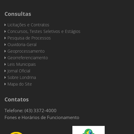
Consultas
Licitações e Contratos
Concursos, Testes Seletivos e Estágios
Pesquisa de Processos
Ouvidoria-Geral
Geoprocessamento
Georreferenciamento
Leis Municipais
Jornal Oficial
Sobre Londrina
Mapa do Site
Contatos
Telefone: (43) 3372-4000
Fones e Horários de Funcionamento