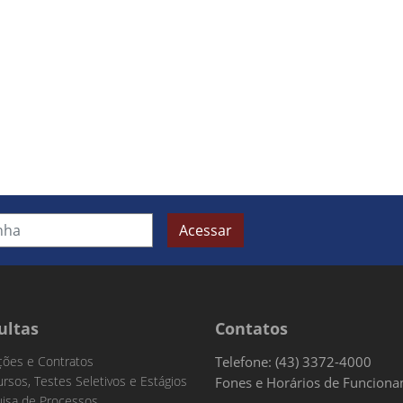
Acessar
ultas
Contatos
ações e Contratos
Telefone: (43) 3372-4000
rsos, Testes Seletivos e Estágios
Fones e Horários de Funcion
isa de Processos