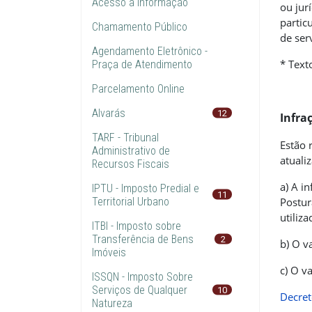
Acesso à Informação
ou jur
partic
Chamamento Público
de ser
Agendamento Eletrônico -
* Text
Praça de Atendimento
Parcelamento Online
Alvarás
12
Infra
TARF - Tribunal
Estão 
Administrativo de
atuali
Recursos Fiscais
a) A i
IPTU - Imposto Predial e
11
Territorial Urbano
Postur
utiliz
ITBI - Imposto sobre
Transferência de Bens
2
b) O v
Imóveis
c) O v
ISSQN - Imposto Sobre
Serviços de Qualquer
10
Decret
Natureza