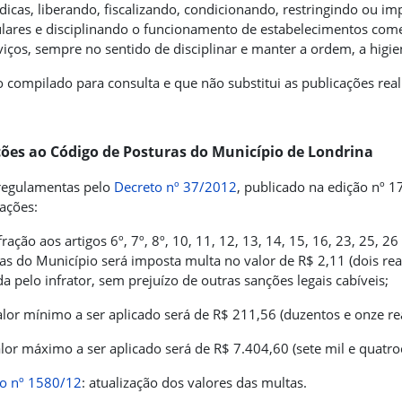
ídicas, liberando, fiscalizando, condicionando, restringindo ou i
ulares e disciplinando o funcionamento de estabelecimentos comer
viços, sempre no sentido de disciplinar e manter a ordem, a higie
o compilado para consulta e que não substitui as publicações real
ções ao Código de Posturas do Município de Londrina
regulamentas pelo
Decreto nº 37/2012
, publicado na edição nº 
zações:
nfração aos artigos 6º, 7º, 8º, 10, 11, 12, 13, 14, 15, 16, 23, 25, 
as do Município será imposta multa no valor de R$ 2,11 (dois re
ada pelo infrator, sem prejuízo de outras sanções legais cabíveis;
alor mínimo a ser aplicado será de R$ 211,56 (duzentos e onze rea
alor máximo a ser aplicado será de R$ 7.404,60 (sete mil e quatro
o nº 1580/12
: atualização dos valores das multas.