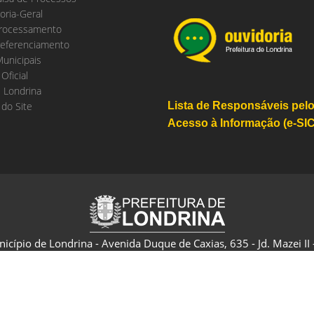
oria-Geral
rocessamento
eferenciamento
Municipais
 Oficial
 Londrina
do Site
Lista de Responsáveis pel
Acesso à Informação (e-SIC
nicípio de Londrina - Avenida Duque de Caxias, 635 - Jd. Mazei II
CNPJ: 75.771.477/0001-70 - Londrina - Paraná - Brasil
Política de Privacidade e Termo de Uso