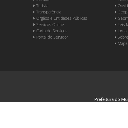
Turista
Ouvid
Transparência
Geop
Órgãos e Entidades Públicas
Georr
Serviços Online
Leis 
Carta de Serviços
Jornal
Portal do Servidor
Sobre
Mapa 
Prefeitura do Mu