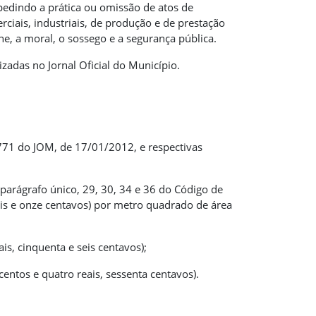
mpedindo a prática ou omissão de atos de
ciais, industriais, de produção e de prestação
ne, a moral, o sossego e a segurança pública.
izadas no Jornal Oficial do Município.
1771 do JOM, de 17/01/2012, e respectivas
26 parágrafo único, 29, 30, 34 e 36 do Código de
ais e onze centavos) por metro quadrado de área
is, cinquenta e seis centavos);
centos e quatro reais, sessenta centavos).