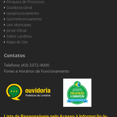
Pesquisa de Processos
Ouvidoria-Geral
Geoprocessamento
Georreferenciamento
Leis Municipais
Jornal Oficial
Sobre Londrina
Mapa do Site
Contatos
Telefone: (43) 3372-4000
Fones e Horários de Funcionamento
Lista de Responsáveis pelo Acesso à Informação (e-