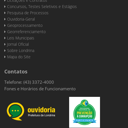
Licitações e Contratos
Concursos, Testes Seletivos e Estágios
Pesquisa de Processos
Ouvidoria-Geral
Geoprocessamento
Georreferenciamento
Leis Municipais
Jornal Oficial
Sobre Londrina
Mapa do Site
Contatos
Telefone: (43) 3372-4000
Fones e Horários de Funcionamento