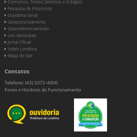
Concursos, Testes Seletivos e Estágios
Pesquisa de Processos
Ouvidoria-Geral
Geoprocessamento
Georreferenciamento
Leis Municipais
Jornal Oficial
Sobre Londrina
Mapa do Site
Contatos
Telefone: (43) 3372-4000
Fones e Horários de Funcionamento