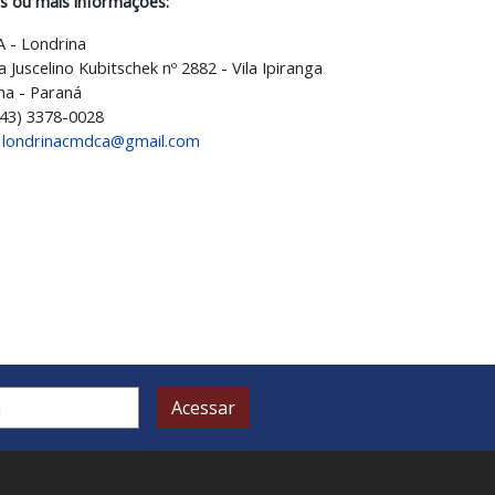
s ou mais informações:
 - Londrina
 Juscelino Kubitschek nº 2882 - Vila Ipiranga
na - Paraná
(43) 3378-0028
:
londrinacmdca@gmail.com
Acessar