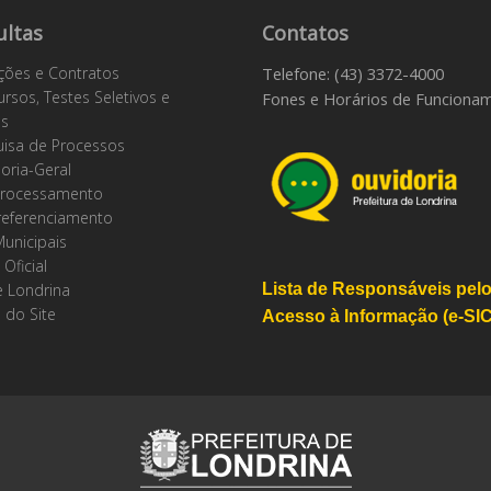
ultas
Contatos
ações e Contratos
Telefone: (43) 3372-4000
rsos, Testes Seletivos e
Fones e Horários de Funciona
os
isa de Processos
oria-Geral
rocessamento
referenciamento
Municipais
 Oficial
 Londrina
Lista de Responsáveis pel
 do Site
Acesso à Informação (e-SIC