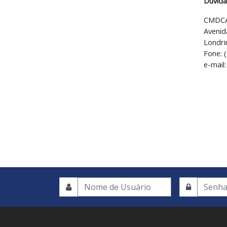
Dúvida
CMDCA
Avenida
Londri
Fone: 
e-mail