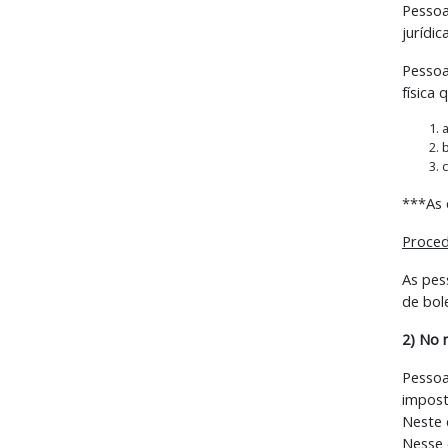
Pessoa
jurídic
Pessoa
física 
a
c
***As 
Proced
As pes
de bol
2) No 
Pessoa
impost
Neste 
Nesse 