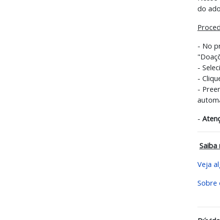
do ado
Proced
- No p
"Doaçõ
- Selec
- Cliq
- Pree
automa
-
Aten
Saiba 
Veja a
Sobre 