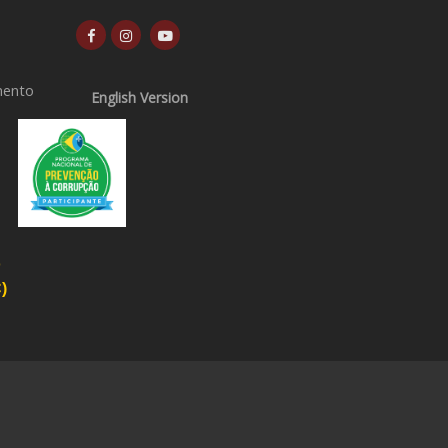
mento
English Version
o
)