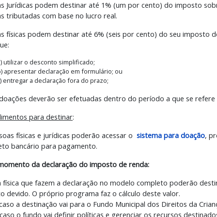
s Jurídicas podem destinar até 1% (um por cento) do imposto sob
as tributadas com base no lucro real.
s físicas podem destinar até 6% (seis por cento) do seu imposto d
que:
) utilizar o desconto simplificado;
b) apresentar declaração em formulário; ou
) entregar a declaração fora do prazo;
doações deverão ser efetuadas dentro do período a que se refere
imentos para destinar
:
soas físicas e jurídicas poderão acessar o
sistema para doação
, p
eto bancário para pagamento.
momento da declaração do imposto de renda:
 física que fazem a declaração no modelo completo poderão desti
o devido. O próprio programa faz o cálculo deste valor.
caso a destinação vai para o Fundo Municipal dos Direitos da Cria
caso o fundo vai definir políticas e gerenciar os recursos destinad