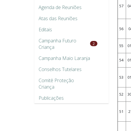
57
0
Agenda de Reuniões
Atas das Reuniões
56
0
Editais
Campanha Futuro
2
55
0
Criança
Campanha Maio Laranja
54
0
Conselhos Tutelares
53
0
Comitê Proteção
Criança
52
3
Publicações
51
2