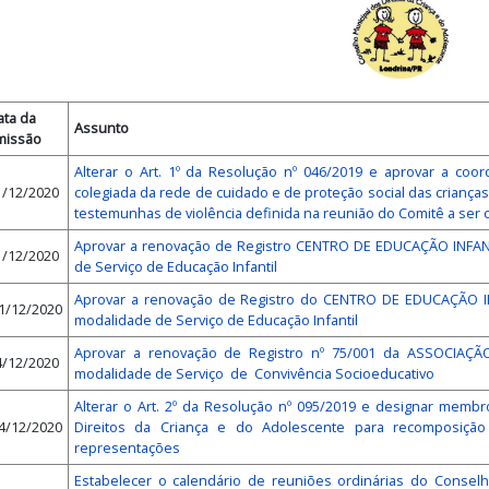
ata da
Assunto
missão
Alterar o Art. 1º da Resolução nº 046/2019 e aprovar a co
1/12/2020
colegiada da rede de cuidado e de proteção social das criança
testemunhas de violência definida na reunião do Comitê a ser
Aprovar a renovação de Registro CENTRO DE EDUCAÇÃO INFAN
1/12/2020
de Serviço de Educação Infantil
Aprovar a renovação de Registro do CENTRO DE EDUCAÇÃO IN
1/12/2020
modalidade de Serviço de Educação Infantil
Aprovar a renovação de Registro nº 75/001 da ASSOCIAÇ
4/12/2020
modalidade de Serviço de Convivência Socioeducativo
Alterar o Art. 2º da Resolução nº 095/2019 e designar memb
4/12/2020
Direitos da Criança e do Adolescente para recomposiçã
representações
Estabelecer o calendário de reuniões ordinárias do Consel