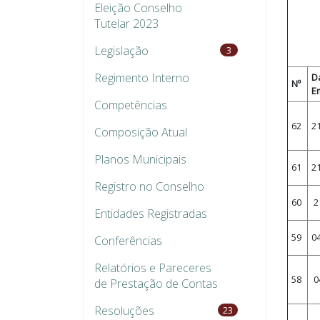
Eleição Conselho
Tutelar 2023
Legislação
3
Regimento Interno
D
Nº
E
Competências
62
2
Composição Atual
Planos Municipais
61
2
Registro no Conselho
60
2
Entidades Registradas
59
0
Conferências
Relatórios e Pareceres
58
0
de Prestação de Contas
Resoluções
23