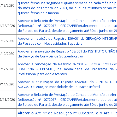
quintas-feiras, na segunda e quarta semana de cada mês no 
4/12/2020
do mês de dezembro de 2021, no qual as reuniões serão real
quintas-feiras pela manhã.
Aprovar o Relatório de Prestação de Contas do Município refe
4/12/2020
Deliberação nº 107/2017 – CEDCA/PRFortalecimento das estru
do Estado do Paraná, desde o pagamento até 30 de junho de 2
Aprovar a Inscrição do Registro 139/001 da GERAÇÃO INTEGRAR
1/12/2020
de Pessoas com Necessidades Especiais
Aprovar a renovação de Registro 108/001 do INSTITUTO UNIÃO 
1/12/2020
de Serviço de Convivência Sócioeducativo
Aprovar a renovação de Registro 02/001 – ESCOLA PROFIS
1/12/2020
LONDRINA - EPESMEL, na modalidade de Programa de Ap
Profissional para Adolescentes
Aprovar a atualização do registro 056/001 do CENTRO D
0/11/2020
AUGUSTO FARIA, na modalidade de Educação Infantil
Aprovar o Relatório de Prestação de Contas do Município refe
7/11/2020
Deliberação nº 107/2017 – CEDCA/PRFortalecimento das estru
do Estado do Paraná, desde o pagamento até 30 de junho de 2
Alterar o Art. 1º da Resolução nº 095/2019 e o Art 1º