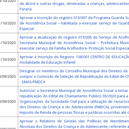
8/10/2020
de álcool e outras drogas, destinadas a crianças, adolescente
Paraná
Aprovar a inscrição do registro 013/007 do Programa Guarda Su
1/10/2020
de Assistência Social – habilitada a executar serviço de Guar
Especial
Aprovar a atualização do registro 013/005 do Serviço de Acolh
1/10/2020
Secretaria Municipal de Assistência Social – Prefeitura Muni
executar serviço de Família Acolhedora- Proteção Social Especia
Aprovar a Inscrição do Registro 138/001 CENTRO DE EDUCAÇÃ
1/10/2020
modalidade de Educação Infantil
Designar os membros do Conselho Municipal dos Direitos da 
0/09/2020
compor a Comissão de Seleção de Republicação do Edital de C
- SMAS/FMDCA
Autorizar a Secretaria Municipal de Assistência Social a toma
republicação do Edital de Chamamento Público 03/2020 para a
0/09/2020
Organizações da Sociedade Civil para a utilização de recurs
dos Direitos da Criança e do Adolescente (FMDCA), provenie
Imposto de Renda de pessoas físicas e jurídicas ocorridas até 
Aprovar o Relatório de Gestão das Políticas de Atendiment
Absoluta dos Direitos da Criança e do Adolescente, referente 