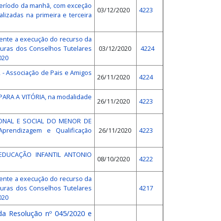
período da manhã, com exceção
03/12/2020
4223
izadas na primeira e terceira
rente a execução do recurso da
turas dos Conselhos Tutelares
03/12/2020
4224
020
 - Associação de Pais e Amigos
26/11/2020
4224
PARA A VITÓRIA, na modalidade
26/11/2020
4223
SIONAL E SOCIAL DO MENOR DE
rendizagem e Qualificação
26/11/2020
4223
E EDUCAÇÃO INFANTIL ANTONIO
08/10/2020
4222
rente a execução do recurso da
turas dos Conselhos Tutelares
4217
020
 da Resolução nº 045/2020 e