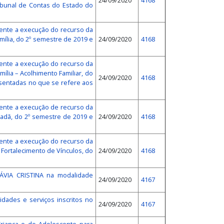
24/09/2020
4168
ibunal de Contas do Estado do
rente a execução do recurso da
ília, do 2º semestre de 2019 e
24/09/2020
4168
rente a execução do recurso da
lia – Acolhimento Familiar, do
24/09/2020
4168
resentadas no que se refere aos
rente a execução de recurso da
adã, do 2º semestre de 2019 e
24/09/2020
4168
rente a execução do recurso da
 Fortalecimento de Vínculos, do
24/09/2020
4168
ÁVIA CRISTINA na modalidade
24/09/2020
4167
idades e serviços inscritos no
24/09/2020
4167