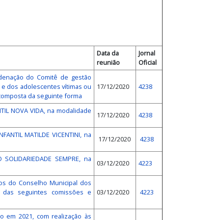
Data da
Jornal
reunião
Oficial
ordenação do Comitê de gestão
s e dos adolescentes vítimas ou
17/12/2020
4238
 composta da seguinte forma
TIL NOVA VIDA, na modalidade
17/12/2020
4238
FANTIL MATILDE VICENTINI, na
17/12/2020
4238
ÃO SOLIDARIEDADE SEMPRE, na
03/12/2020
4223
ros do Conselho Municipal dos
o das seguintes comissões e
03/12/2020
4223
ho em 2021, com realização às