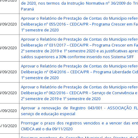
8/09/2020
de 2020, nos termos da Instrução Normativa nº 36/2009 do Tr
Paraná
Aprovar o Relatório de Prestação de Contas do Município refe
8/09/2020
Deliberação nº 055/2016 – CEDCA/PR – Programa Crescer em Fam
1º semestre de 2020
Aprovar o Relatório de Prestação de Contas do Município refe
Deliberação nº 031/2017 – CEDCA/PR – Programa Crescer em Famí
8/09/2020
2º semestre de 2019 e 1º semestre 2020 e as justificativas ap
saldos superiores a 30% conforme inserido nos Sistema SIFF
Aprovar o Relatório de Prestação de Contas do Município refe
8/09/2020
Deliberação nº 054/2016 – CEDCA/PR – Programa Liberdade Cid
1º semestre de 2020
Aprovar o Relatório de Prestação de Contas do Município refe
8/09/2020
Deliberação nº 062/2016 – CEDCA/PR – Serviço de Convivência e
2º semestre de 2019 e 1º semestre de 2020
Aprovar a renovação de Registro 043/001 - ASSOCIAÇÃO FL
5/09/2020
serviço de educação especial
Prorrogar o prazo dos registros vencidos e a vencer das ent
5/10/2020
CMDCA até o dia 09/11/2020