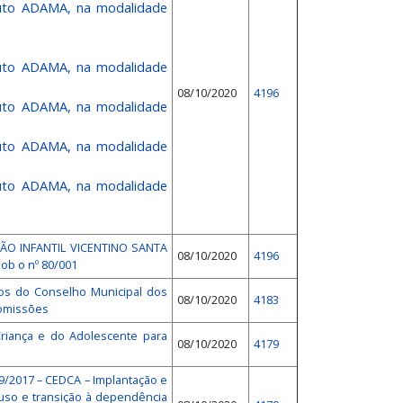
tuto ADAMA, na modalidade
endiz
tuto ADAMA, na modalidade
utebol
08/10/2020
4196
tuto ADAMA, na modalidade
tuto ADAMA, na modalidade
tuto ADAMA, na modalidade
ÇÃO INFANTIL VICENTINO SANTA
08/10/2020
4196
sob o nº 80/001
ros do Conselho Municipal dos
08/10/2020
4183
Comissões
riança e do Adolescente para
08/10/2020
4179
09/2017 – CEDCA – Implantação e
uso e transição à dependência