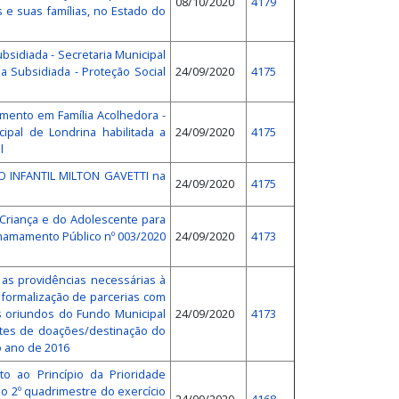
08/10/2020
4179
s e suas famílias, no Estado do
bsidiada - Secretaria Municipal
da Subsidiada - Proteção Social
24/09/2020
4175
imento em Família Acolhedora -
cipal de Londrina habilitada a
24/09/2020
4175
l
O INFANTIL MILTON GAVETTI na
24/09/2020
4175
Criança e do Adolescente para
hamamento Público nº 003/2020
24/09/2020
4173
r as providências necessárias à
 formalização de parcerias com
os oriundos do Fundo Municipal
24/09/2020
4173
ntes de doações/destinação do
o ano de 2016
o ao Princípio da Prioridade
ao 2º quadrimestre do exercício