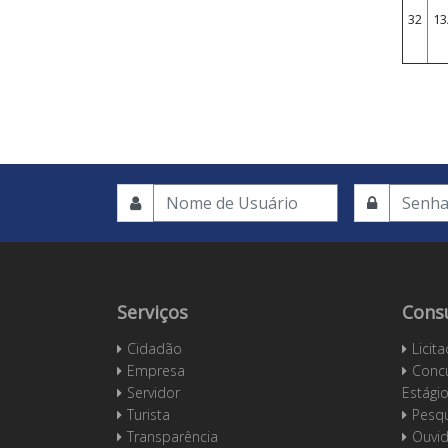
32
13
Serviços
Cons
Cidadão
Licit
Empresa
Concu
Servidor
Estági
Turista
Pesqu
Transparência
Ouvid