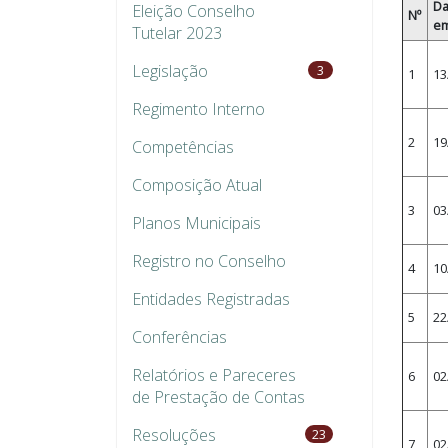
Da
Eleição Conselho
Nº
em
Tutelar 2023
Legislação
3
1
13
Regimento Interno
2
19
Competências
Composição Atual
3
03
Planos Municipais
Registro no Conselho
4
10
Entidades Registradas
5
22
Conferências
Relatórios e Pareceres
6
02
de Prestação de Contas
Resoluções
23
7
02