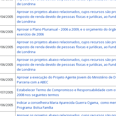
de Londrina
Aprovar os projetos abaixo relacionados, cujos recursos são p
/04/2005
imposto de renda devido de pessoas físicas e jurídicas, ao Fun
de Londrina
Aprovar o Plano Plurianual – 2006 a 2009, e o orçamento do órgão
/06/2005
exercício de 2006
Aprovar os projetos abaixo relacionados, cujos recursos são p
/06/2005
imposto de renda devido de pessoas físicas e jurídicas, ao Fun
de Londrina
Aprovar os projetos abaixo relacionados, cujos recursos são p
/06/2005
imposto de renda devido de pessoas físicas e jurídicas, ao Fun
de Londrina
Aprovar a execução do Projeto Agente Jovem do Ministério de D
/06/2005
Parceria com a ABEC
Estabelecer Termo de Compromisso e Responsabilidade com os 
/07/2005
2008 nos seguintes termos
Indicar a conselheira Maria Aparecida Guerra Ogama, como 
/06/2005
Programa Bolsa Família
Aprovar os projetos abaixo relacionados, cujos recursos são p