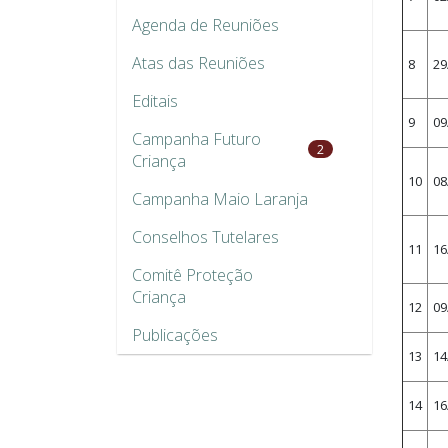
Agenda de Reuniões
Atas das Reuniões
8
29
Editais
9
09
Campanha Futuro
2
Criança
10
08
Campanha Maio Laranja
Conselhos Tutelares
11
16
Comitê Proteção
Criança
12
09
Publicações
13
14
14
16