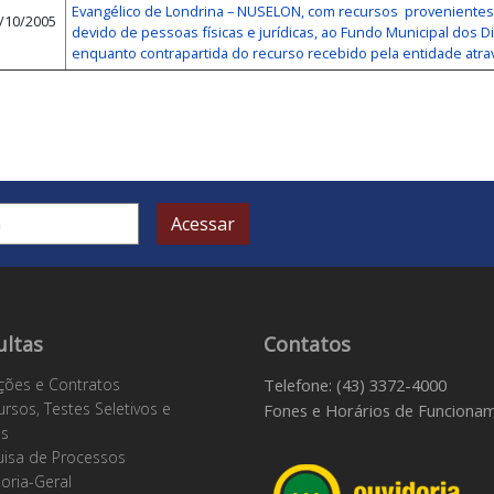
Evangélico de Londrina – NUSELON, com recursos provenientes
/10/2005
devido de pessoas físicas e jurídicas, ao Fundo Municipal dos D
enquanto contrapartida do recurso recebido pela entidade at
Acessar
ultas
Contatos
ações e Contratos
Telefone: (43) 3372-4000
rsos, Testes Seletivos e
Fones e Horários de Funciona
os
isa de Processos
oria-Geral