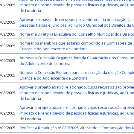
/07/2005
imposto de renda devido de pessoas físicas e jurídicas, ao Fun
de Londrina
Aprovar o repasse de recursos provenientes da destinação (ca
/08/2005
pessoas físicas e jurídicas, ao Fundo Municipal dos Direitos da
/09/2005
Nomear a Diretoria Executiva do Conselho Municipal dos Direit
Nomear os membros que estarão compondo as Comissões de Tr
/09/2005
Criança e do Adolescente de Londrina
Nomear a Comissão Organizadora da Capacitação dos Conselheir
/09/2005
do Adolescente de Londrina
Nomear a Comissão Eleitoral para a realização da eleição Comp
/09/2005
Criança e do Adolescente de Londrina
Aprovar o projeto abaixo relacionado, cujos recursos são prove
/08/2005
imposto de renda devido de pessoas físicas e jurídicas, ao Fun
de Londrina
Aprovar o projeto abaixo relacionado, cujos recursos são prove
/09/2005
imposto de renda devido de pessoas físicas e jurídicas, ao Fun
de Londrina
/09/2005
Retificar a Resolução nº 020/2005, alterando a Composição dos