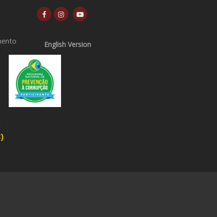
mento
English Version
o
)