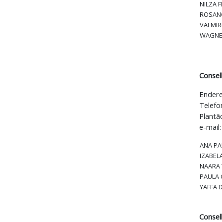
NILZA 
ROSANG
VALMIR
WAGNE
Consel
Endere
Telefo
Plantã
e-mail
ANA P
IZABEL
NAARA 
PAULA 
YAFFA 
Consel