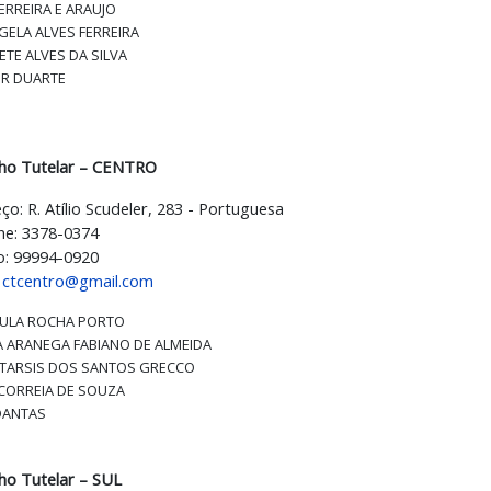
FERREIRA E ARAUJO
ELA ALVES FERREIRA
ETE ALVES DA SILVA
R DUARTE
ho Tutelar – CENTRO
ço: R. Atílio Scudeler, 283 - Portuguesa
ne: 3378-0374
o: 99994-0920
:
ctcentro@gmail.com
AULA ROCHA PORTO
A ARANEGA FABIANO DE ALMEIDA
TARSIS DOS SANTOS GRECCO
CORREIA DE SOUZA
DANTAS
ho Tutelar – SUL