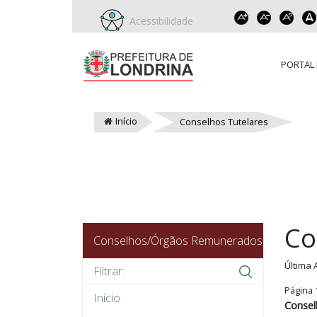
Acessibilidade
PORTAL 
Início
Conselhos Tutelares
Co
Conselhos/Órgãos Remunerados
Última 
Página 
Início
Consel