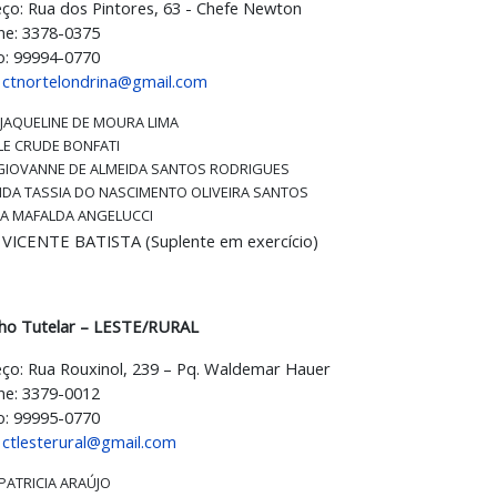
ço: Rua dos Pintores, 63 - Chefe Newton
ne: 3378-0375
o: 99994-0770
:
ctnortelondrina@gmail.com
JAQUELINE DE MOURA LIMA
LE CRUDE BONFATI
 GIOVANNE DE ALMEIDA SANTOS RODRIGUES
DA TASSIA DO NASCIMENTO OLIVEIRA SANTOS
IA MAFALDA ANGELUCCI
VICENTE BATISTA (Suplente em exercício)
ho Tutelar – LESTE/RURAL
ço: Rua Rouxinol, 239 – Pq. Waldemar Hauer
ne: 3379-0012
o: 99995-0770
:
ctlesterural@gmail.com
 PATRICIA ARAÚJO