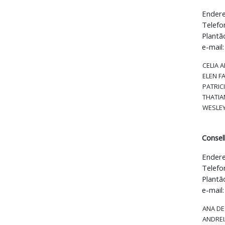
Endere
Telefo
Plantã
e-mail
CELIA 
ELEN F
PATRICI
THATIA
WESLE
Consel
Endere
Telefo
Plantã
e-mail
ANA DE
ANDREI