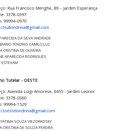
ço: Rua Francisco Merighe, 89 – jardim Esperança
ne: 3378-0397
o: 99994-0970
:
ctsullondrina@gmail.com
APARECIDA DA SILVA ANDRADE
ABIANO TENORIO CAMILO LUZ
A CRISTINA DE OLIVEIRA
NE APARECIDA RODRIGUES
Y ESTEVAM
ho Tutelar - OESTE
ço: Avenida Luigi Amorese, 6455 - Jardim Leonor
ne: 3378-0360
o: 99994-1529
:
ctoestelondrina@gmail.com
 FATIMA SOUZA VIEZORKOSKY
A CRISTINA DE SOUZA PEREIRA