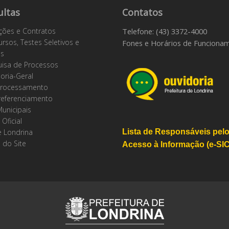
ultas
Contatos
ações e Contratos
Telefone: (43) 3372-4000
rsos, Testes Seletivos e
Fones e Horários de Funciona
os
isa de Processos
oria-Geral
rocessamento
referenciamento
Municipais
 Oficial
 Londrina
Lista de Responsáveis pel
 do Site
Acesso à Informação (e-SIC