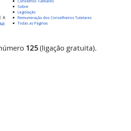
Conselhos Tutelares
Sobre
Legislação
E A
Remuneração dos Conselheiros Tutelares
Todas as Páginas
AR
o número
125
(ligação gratuita).