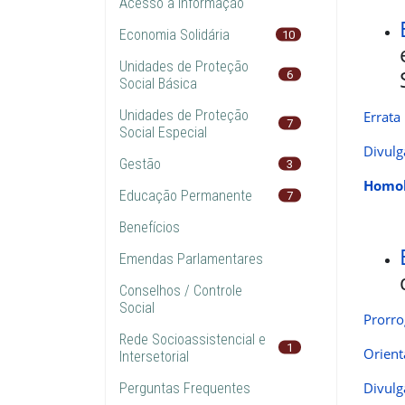
Acesso à Informação
Economia Solidária
10
Unidades de Proteção
6
Social Básica
Unidades de Proteção
Errata
7
Social Especial
Divulg
Gestão
3
Homol
Educação Permanente
7
Benefícios
Emendas Parlamentares
Conselhos / Controle
Social
Prorro
Rede Socioassistencial e
1
Orient
Intersetorial
Divulg
Perguntas Frequentes