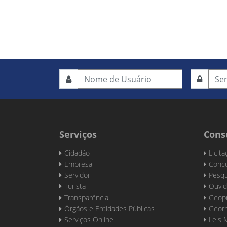
Serviços
Cons
Cidadão
Licit
Empresa
Concu
Servidor
Pesqu
Turista
Ouvid
Transparência
Geop
Órgãos e Entidades Públicas
Georr
Serviços Online
Leis 