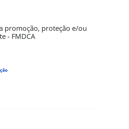
a promoção, proteção e/ou
nte - FMDCA
eção