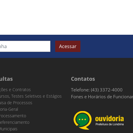
Acessar
ultas
Contatos
ações e Contratos
Telefone: (43) 3372-4000
rsos, Testes Seletivos e Estágios
Fones e Horários de Funcion
isa de Processos
oria-Geral
rocessamento
eferenciamento
Municipais