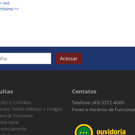
<< Ant
Próximo >>
Acessar
ultas
Contatos
ações e Contratos
Telefone: (43) 3372-4000
rsos, Testes Seletivos e Estágios
Fones e Horários de Funcion
isa de Processos
oria-Geral
rocessamento