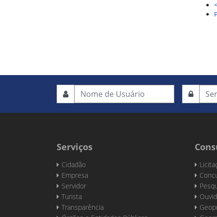
Serviços
Cons
Cidadão
Licit
Empresa
Concu
Servidor
Pesqu
Turista
Ouvid
Transparência
Geop