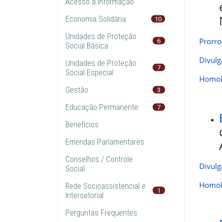
Acesso à Informação
Economia Solidária
10
Unidades de Proteção
Prorro
6
Social Básica
Divulg
Unidades de Proteção
7
Social Especial
Homolo
Gestão
3
Educação Permanente
7
Benefícios
Emendas Parlamentares
Conselhos / Controle
Divulg
Social
Homolo
Rede Socioassistencial e
1
Intersetorial
Perguntas Frequentes