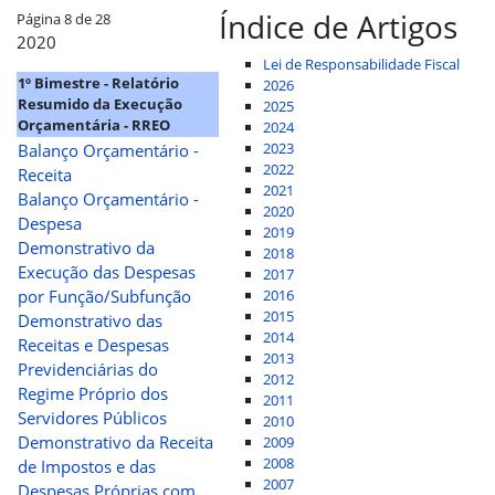
Índice de Artigos
Página 8 de 28
2020
Lei de Responsabilidade Fiscal
1º Bimestre - Relatório
2026
Resumido da Execução
2025
Orçamentária - RREO
2024
2023
Balanço Orçamentário -
2022
Receita
2021
Balanço Orçamentário -
2020
Despesa
2019
Demonstrativo da
2018
Execução das Despesas
2017
por Função/Subfunção
2016
2015
Demonstrativo das
2014
Receitas e Despesas
2013
Previdenciárias do
2012
Regime Próprio dos
2011
Servidores Públicos
2010
Demonstrativo da Receita
2009
2008
de Impostos e das
2007
Despesas Próprias com