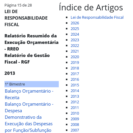
Índice de Artigos
Página 15 de 28
LEI DE
Lei de Responsabilidade Fiscal
RESPONSABILIDADE
2026
FISCAL
2025
2024
Relatório Resumido da
2023
Execução Orçamentária
2022
-
RREO
2021
Relatório de Gestão
2020
Fiscal -
RGF
2019
2018
2013
2017
2016
1º Bimestre
2015
Balanço Orçamentário -
2014
2013
Receita
2012
Balanço Orçamentário -
2011
Despesa
2010
Demonstrativo da
2009
Execução das Despesas
2008
por Função/Subfunção
2007