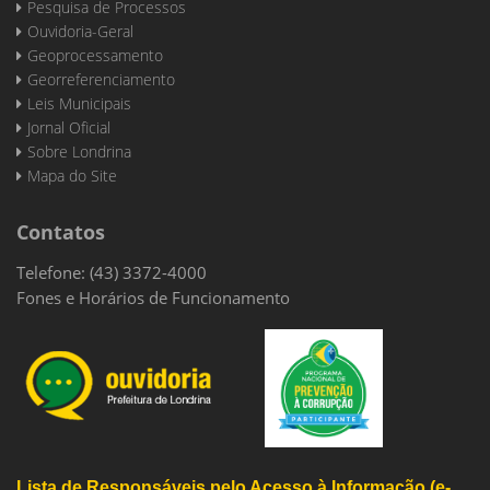
Pesquisa de Processos
Ouvidoria-Geral
Geoprocessamento
Georreferenciamento
Leis Municipais
Jornal Oficial
Sobre Londrina
Mapa do Site
Contatos
Telefone: (43) 3372-4000
Fones e Horários de Funcionamento
Lista de Responsáveis pelo Acesso à Informação (e-