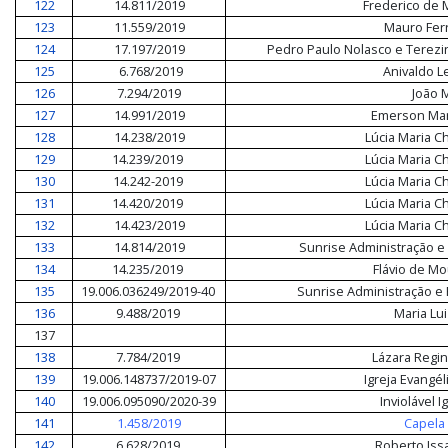
122
14.811/2019
Frederico de 
123
11.559/2019
Mauro Fer
124
17.197/2019
Pedro Paulo Nolasco e Terezi
125
6.768/2019
Anivaldo 
126
7.294/2019
João 
127
14.991/2019
Emerson Mar
128
14.238/2019
Lúcia Maria C
129
14.239/2019
Lúcia Maria C
130
14.242-2019
Lúcia Maria C
131
14.420/2019
Lúcia Maria C
132
14.423/2019
Lúcia Maria C
133
14.814/2019
Sunrise Administração e 
134
14.235/2019
Flávio de M
135
19.006.036249/2019-40
Sunrise Administração e 
136
9.488/2019
Maria Lu
137
138
7.784/2019
Lázara Regi
139
19.006.148737/2019-07
Igreja Evangél
140
19.006.095090/2020-39
Inviolável I
141
1.458/2019
Capela
142
6.628/2019
Roberto Is