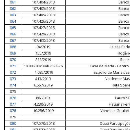
061
107.404/2018
Banco 
062
107.405/2018
Banco 
063
107.409/2018
Banco 
064
107.426/2018
Banco 
065
107.427/2018
Banco 
066
107.429/2018
Banco 
067
107.430/2018
Banco 
068
94/2019
Lucas Carl
069
155/2019
Rogério
070
211/2019
Satie 
071
19.006.032394/2021-76
Casa de Maria - Centr
072
1.085/2019
Espólio de Maria da
073
413/2019
Valdemar Mas
074
6.557/2019
Rita Soare
075
076
88/2019
Lauro S
077
4.230/2019
Flaviana Fer
078
10.256/2019
Vanessa Goulart
079
080
107.570/2018
Quati Participaçõ
081
107.572/2018
Quati Participaçõ