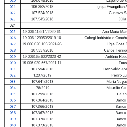
020
104.679/2018
Espólio de 
021
106.352/2018
Igreja Evangélica
022
107.524/2018
Gustavo S
023
107.545/2018
Júlia
024
025
19.006.118214/2020-61
Ana Maria Mar
026
19.006.129950/2019-10
Cahegi Indústria e Comé
027
19.006.020.105/2021-96
Lígia Goes 
028
107.337/2018
Carlos Henri
029
19.006165.600/2020-42
Antônio Robe
030
19.006.020.567/2021-11
Faus
031
107.594/2018
Denivaldo Apa
032
1.237/2019
Pedro Lu
033
107.641/2018
Maria Nogue
034
78/2019
Maurílio Ca
035
107.299/2018
Celso
036
107.364/2018
Banco 
037
107.366/2018
Banco 
038
107.367/2018
Banco 
039
107.370/2018
Banco 
040
107.373/2018
Banco 