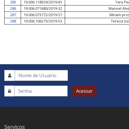
285
19.006.118559/2019-81
Yara Per
286
19.006.071680/2019-32
Manoel Alv
287
19.006.073772/2019-57
Miriam pro
288
19.006.106273/2019-53
Tereza Iz
Acessar
Serviços