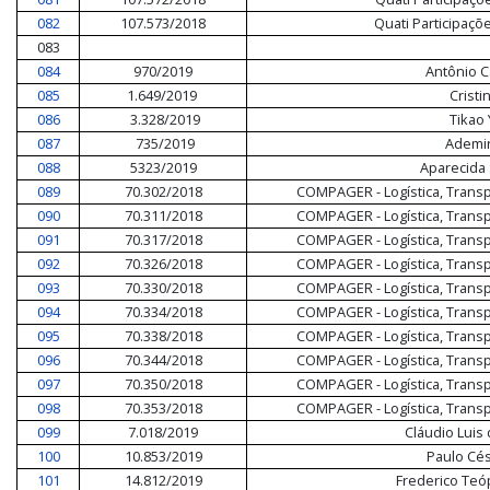
082
107.573/2018
Quati Participaçõ
083
084
970/2019
Antônio C
085
1.649/2019
Cristi
086
3.328/2019
Tikao
087
735/2019
Ademir
088
5323/2019
Aparecida 
089
70.302/2018
COMPAGER - Logística, Trans
090
70.311/2018
COMPAGER - Logística, Trans
091
70.317/2018
COMPAGER - Logística, Trans
092
70.326/2018
COMPAGER - Logística, Trans
093
70.330/2018
COMPAGER - Logística, Trans
094
70.334/2018
COMPAGER - Logística, Trans
095
70.338/2018
COMPAGER - Logística, Trans
096
70.344/2018
COMPAGER - Logística, Trans
097
70.350/2018
COMPAGER - Logística, Trans
098
70.353/2018
COMPAGER - Logística, Trans
099
7.018/2019
Cláudio Luis 
100
10.853/2019
Paulo Cé
101
14.812/2019
Frederico Teó