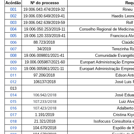
Acórdão
Nº do processo
Requ
001
19.006.043.474/2019-32
Rineu 
002
19.006.030.649/2019-41
Haedis Leon
003
19.006.042.639/2019-59
Rolf
004
19.006.050.253/2019-11
Conselho Regional de Medicina
005
19.006.120.333/2019-41
Francisca Al
006
88.723/2018
Claúdi
007
34/2019
Terezinha 
008
19.006.009801/2021-41
Comunidade Evangélica
009
19.006.005987/2021-60
Europart Administração Empre
010
19.006.005961/2021-11
Europart Administração Empre
011
97.206/2018
Edson Ant
012
106137/2018
José Luis
013
014
106.942/2018
José Eduar
015
107.233/2018
Luiz Alv
016
107.423/2018
Adalbert
017
1.191/2019
Cristina Ki
018
21.321/2018
Isofocuss Consultoria 
019
104.670/2018
Espólio de 