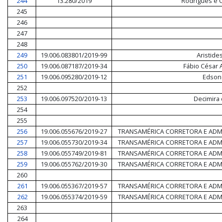
244
13.280/2019
Rodrigues e C
245
246
247
248
249
19.006.083801/2019-99
Aristide
250
19.006.087187/2019-34
Fábio César 
251
19.006.095280/2019-12
Edson
252
253
19.006.097520/2019-13
Decimira
254
255
256
19.006.055676/2019-27
TRANSAMÉRICA CORRETORA E ADM
257
19.006.055730/2019-34
TRANSAMÉRICA CORRETORA E ADM
258
19.006.055749/2019-81
TRANSAMÉRICA CORRETORA E ADM
259
19.006.055762/2019-30
TRANSAMÉRICA CORRETORA E ADM
260
261
19.006.055367/2019-57
TRANSAMÉRICA CORRETORA E ADM
262
19.006.055374/2019-59
TRANSAMÉRICA CORRETORA E ADM
263
264