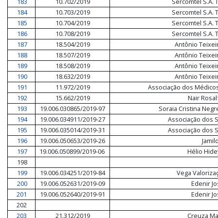
183
10.702/2019
Sercomtel S.A.
184
10.703/2019
Sercomtel S.A.
185
10.704/2019
Sercomtel S.A.
186
10.708/2019
Sercomtel S.A.
187
18.504/2019
Antônio Teixeir
188
18.507/2019
Antônio Teixeir
189
18.508/2019
Antônio Teixeir
190
18.632/2019
Antônio Teixeir
191
11.972/2019
Associação dos Médicos
192
15.662/2019
Nair Rosa
193
19.006.030865/2019-97
Soraia Cristina Negr
194
19.006.034911/2019-27
Associação dos 
195
19.006.035014/2019-31
Associação dos 
196
19.006.050653/2019-26
Jamil
197
19.006.050899/2019-06
Hélio Hide
198
199
19.006.034251/2019-84
Vega Valoriza
200
19.006.052631/2019-09
Edenir Jo
201
19.006.052640/2019-91
Edenir Jo
202
203
21.312/2019
Creuza Ma