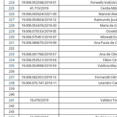
224
19.006.052568/2019-01
Forwells Indústr
225
41.713/2019
Cecilia Mi
226
19.006.003624/2021-90
Manoel Alv
227
19.006.054924/2019-12
Raimundo Jos
228
19.006.053476/2019-30
Maria da Gl
229
19.006.073533/2019-05
Osvald
230
19.006.075451/2019-97
Kilowatt E
231
19.006.084673/2019-09
Ana Paula de O
232
233
19.006.061766/2019-57
Ana de Oliv
234
19.006.053521/2019-56
Fábio Ces
235
19.006.054998/2019-59
Valdizia Ma
236
237
19.006.062301/2019-13
Fornarolli Ciên
238
19.006.070.747-2019-11
Leandro Cam
239
240
241
16.070/2019
Valdeci To
242
243