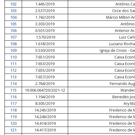
102
1.445/2019
Antônio Ca
103
2.537/2019
Circe dos S
104
1.742/2019
Márcio Milton 
105
3.303/2019
Antônio
106
6.501/2019
Antenor Ar
107
1.570/2019
Luiz Car
108
1.618/2019
Luciano Rocha
109
5.530/2019
Igreja de Cristo - 
110
7.651/2019
Caixa Econ
111
7.653/2019
Caixa Econ
112
7.655/2019
Caixa Econ
113
7.657/2019
Caixa Econ
114
2.764/2019
Fernando Aug
115
19.006.064720/2021-12
Wanderl
116
1.194/2019
Benedito Jo
117
8.305/2019
Ary Ma
118
14.245/2019
Frederico de 
119
14.246/2019
Frederico de 
120
14.414/2019
Frederico de 
121
14.417/2019
Frederico de 