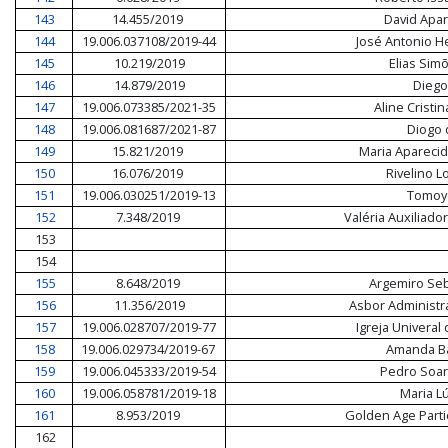
143
14.455/2019
David Apa
144
19.006.037108/2019-44
José Antonio He
145
10.219/2019
Elias Sim
146
14.879/2019
Diego
147
19.006.073385/2021-35
Aline Cristin
148
19.006.081687/2021-87
Diogo 
149
15.821/2019
Maria Aparecid
150
16.076/2019
Rivelino L
151
19.006.030251/2019-13
Tomoyo
152
7.348/2019
Valéria Auxiliado
153
154
155
8.648/2019
Argemiro Seb
156
11.356/2019
Asbor Administr
157
19.006.028707/2019-77
Igreja Univeral
158
19.006.029734/2019-67
Amanda Ba
159
19.006.045333/2019-54
Pedro Soar
160
19.006.058781/2019-18
Maria Lú
161
8.953/2019
Golden Age Parti
162