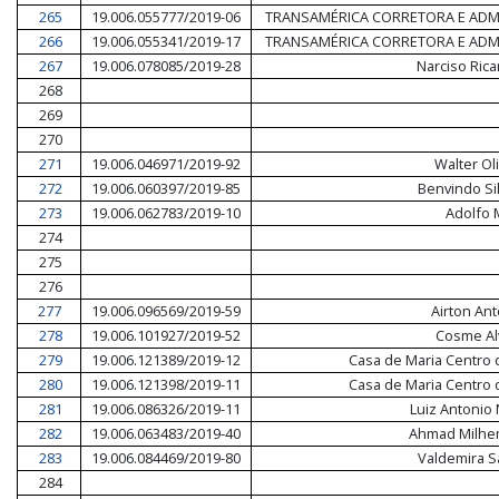
265
19.006.055777/2019-06
TRANSAMÉRICA CORRETORA E ADM
266
19.006.055341/2019-17
TRANSAMÉRICA CORRETORA E ADM
267
19.006.078085/2019-28
Narciso Rica
268
269
270
271
19.006.046971/2019-92
Walter Oli
272
19.006.060397/2019-85
Benvindo Sil
273
19.006.062783/2019-10
Adolfo
274
275
276
277
19.006.096569/2019-59
Airton Ant
278
19.006.101927/2019-52
Cosme Al
279
19.006.121389/2019-12
Casa de Maria Centro
280
19.006.121398/2019-11
Casa de Maria Centro
281
19.006.086326/2019-11
Luiz Antonio
282
19.006.063483/2019-40
Ahmad Milhem 
283
19.006.084469/2019-80
Valdemira S
284