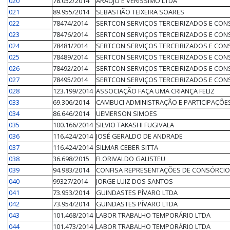
020
78.052/2014
ARAÚJO E VERÍSSIMO LTDA
021
89.955/2014
SEBASTIÃO TEIXEIRA SOARES
022
78474/2014
SERTCON SERVIÇOS TERCEIRIZADOS E CON
023
78476/2014
SERTCON SERVIÇOS TERCEIRIZADOS E CON
024
78481/2014
SERTCON SERVIÇOS TERCEIRIZADOS E CON
025
78489/2014
SERTCON SERVIÇOS TERCEIRIZADOS E CON
026
78492/2014
SERTCON SERVIÇOS TERCEIRIZADOS E CON
027
78495/2014
SERTCON SERVIÇOS TERCEIRIZADOS E CON
028
123.199/2014
ASSOCIAÇÃO FAÇA UMA CRIANÇA FELIZ
033
69.306/2014
CAMBUCI ADMINISTRAÇÃO E PARTICIPAÇÕES
034
86.646/2014
UEMERSON SIMOES
035
100.166/2014
SILVIO TAKASHI FUGIVALA
036
116.424/2014
JOSÉ GERALDO DE ANDRADE
037
116.424/2014
SILMAR CEBER SITTA
038
36.698/2015
FLORIVALDO GALISTEU
039
94.983/2014
CONFISA REPRESENTAÇÕES DE CONSÓRCIO
040
99327/2014
JORGE LUIZ DOS SANTOS
041
73.953/2014
GUINDASTES PÍVARO LTDA
042
73.954/2014
GUINDASTES PÍVARO LTDA
043
101.468/2014
LABOR TRABALHO TEMPORÁRIO LTDA
044
101.473/2014
LABOR TRABALHO TEMPORÁRIO LTDA