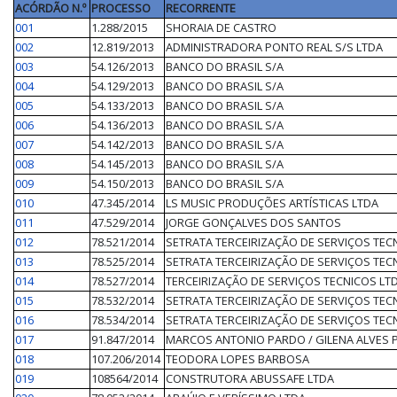
ACÓRDÃO N.º
PROCESSO
RECORRENTE
001
1.288/2015
SHORAIA DE CASTRO
002
12.819/2013
ADMINISTRADORA PONTO REAL S/S LTDA
003
54.126/2013
BANCO DO BRASIL S/A
004
54.129/2013
BANCO DO BRASIL S/A
005
54.133/2013
BANCO DO BRASIL S/A
006
54.136/2013
BANCO DO BRASIL S/A
007
54.142/2013
BANCO DO BRASIL S/A
008
54.145/2013
BANCO DO BRASIL S/A
009
54.150/2013
BANCO DO BRASIL S/A
010
47.345/2014
LS MUSIC PRODUÇÕES ARTÍSTICAS LTDA
011
47.529/2014
JORGE GONÇALVES DOS SANTOS
012
78.521/2014
SETRATA TERCEIRIZAÇÃO DE SERVIÇOS TEC
013
78.525/2014
SETRATA TERCEIRIZAÇÃO DE SERVIÇOS TEC
014
78.527/2014
TERCEIRIZAÇÃO DE SERVIÇOS TECNICOS LT
015
78.532/2014
SETRATA TERCEIRIZAÇÃO DE SERVIÇOS TEC
016
78.534/2014
SETRATA TERCEIRIZAÇÃO DE SERVIÇOS TEC
017
91.847/2014
MARCOS ANTONIO PARDO / GILENA ALVES
018
107.206/2014
TEODORA LOPES BARBOSA
019
108564/2014
CONSTRUTORA ABUSSAFE LTDA