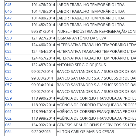
045
101.476/2014
LABOR TRABALHO TEMPORÁRIO LTDA
046
101.478/2014
LABOR TRABALHO TEMPORÁRIO LTDA
047
101.480/2014
LABOR TRABALHO TEMPORÁRIO LTDA
048
101.482/2014
LABOR TRABALHO TEMPORÁRIO LTDA
049
99.381/2014
INDREL – INDÚSTRIA DE REFRIGERAÇÃO LO
050
121.927/2014
JOSMAR ANTÔNIO DA SILVA
051
124.460/2014
ALTERNATIVA TRABALHO TEMPORÁRIO LTD
052
124.464/2014
ALTERNATIVA TRABALHO TEMPORÁRIO LTD
053
124.467/2014
ALTERNATIVA TRABALHO TEMPORÁRIO LTD
054
132.487/2014
ANTONIO SERGIO DE JESUS
055
99.027/2014
BANCO SANTANDER S.A. / SUCESSOR DE B
056
99.033/2014
BANCO SANTANDER S.A. / SUCESSOR DE B
057
99.034/2014
BANCO SANTANDER S.A. / SUCESSOR DE B
058
99.027/2014
BANCO SANTANDER S.A. / SUCESSOR DE B
059
118.990/2014
AGÊNCIA DE CORREIO FRANQUEADA PROFE
060
118.992/2014
AGÊNCIA DE CORREIO FRANQUEADA PROFE
061
118.994/2014
AGÊNCIA DE CORREIO FRANQUEADA PROFE
062
118.998/2014
AGÊNCIA DE CORREIO FRANQUEADA PROFE
063
134.992/2014
GENESIS ADM. DE BENS E SERVIÇOS SS LTD
064
9.220/2015
HILTON CARLOS MARINO CESAR