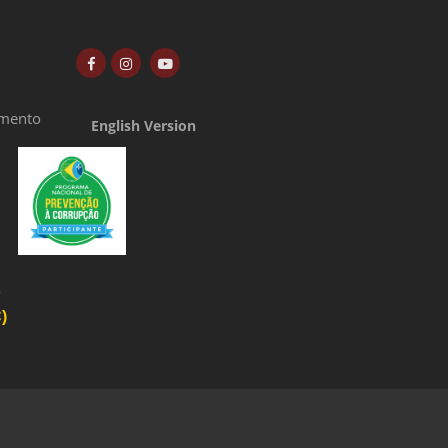
amento
English Version
o
)