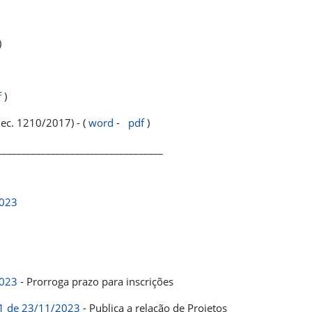
)
f
)
Dec. 1210/2017) - (
word
-
pdf
)
__________________________________
2023
2023
- Prorroga prazo para inscrições
051 de 23/11/2023
- Publica a relação de Projetos