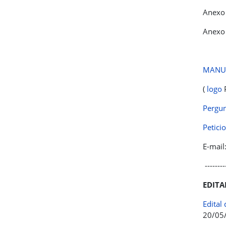
Anexo 
Anexo 
MANUA
(
logo
Pergun
Petici
E-mail
---------
EDITA
Edital
20/05