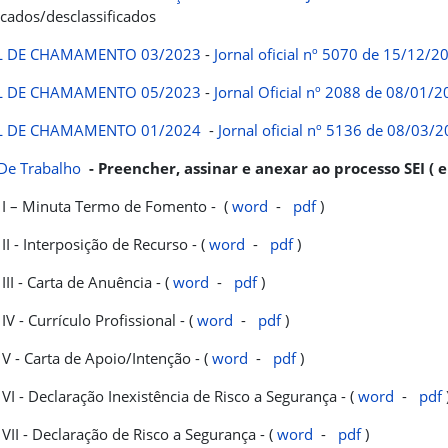
ficados/desclassificados
L DE CHAMAMENTO 03/2023
-
Jornal oficial nº 5070 de 15/12/2
L DE CHAMAMENTO 05/2023
-
Jornal Oficial nº 2088 de 08/01/
L DE CHAMAMENTO 01/2024
-
Jornal oficial nº 5136 de 08/03/
De Trabalho
- Preencher, assinar e anexar ao processo SEI 
I – Minuta Termo de Fomento - (
word
-
pdf
)
II - Interposição de Recurso - (
word
-
pdf
)
III - Carta de Anuência - (
word
-
pdf
)
V - Currículo Profissional - (
word
-
pdf
)
V - Carta de Apoio/Intenção - (
word
-
pdf
)
VI - Declaração Inexistência de Risco a Segurança - (
word
-
pdf
VII - Declaração de Risco a Segurança - (
word
-
pdf
)