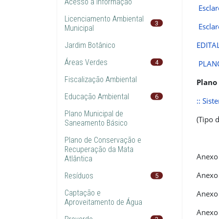
Acesso à informação
Escla
Licenciamento Ambiental
3
Escla
Municipal
EDITA
Jardim Botânico
Áreas Verdes
4
PLAN
Fiscalização Ambiental
Plano
Educação Ambiental
6
:: Sis
Plano Municipal de
(Tipo 
Saneamento Básico
Plano de Conservação e
Recuperação da Mata
Anexo 
Atlântica
Anexo 
Resíduos
5
Captação e
Anexo 
Aproveitamento de Água
Anexo I
2