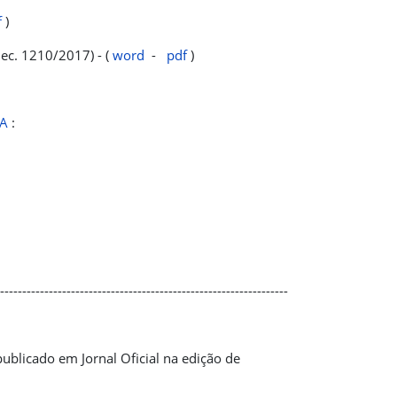
f
)
Dec. 1210/2017) - (
word
-
pdf
)
NA
:
-----------------------------------------------------------------
publicado em Jornal Oficial na edição de