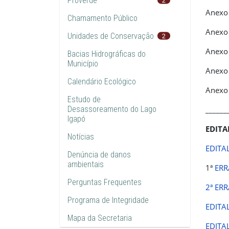
Proverde
Anexo 
Chamamento Público
Anexo 
Unidades de Conservação
2
Anexo 
Bacias Hidrográficas do
Município
Anexo 
Calendário Ecológico
Anexo 
Estudo de
Desassoreamento do Lago
______
Igapó
EDITA
Notícias
EDITA
Denúncia de danos
ambientais
1ª
ERR
Perguntas Frequentes
2ª ER
Programa de Integridade
EDITA
Mapa da Secretaria
EDITA