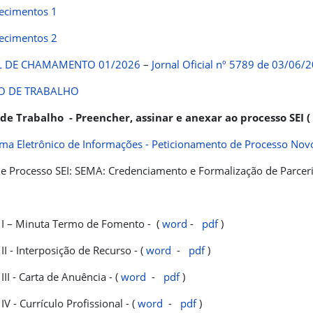
recimentos 1
recimentos 2
L DE CHAMAMENTO 01/2026
–
Jornal Oficial nº 5789 de 03/06/
O DE TRABALHO
 de Trabalho - Preencher, assinar e anexar ao processo SEI
tema Eletrônico de Informações - Peticionamento de Processo Novo
de Processo SEI: SEMA: Credenciamento e Formalização de Parceri
I – Minuta Termo de Fomento - (
word
-
pdf
)
II - Interposição de Recurso - (
word
-
pdf
)
III - Carta de Anuência - (
word
-
pdf
)
V - Currículo Profissional - (
word
-
pdf
)