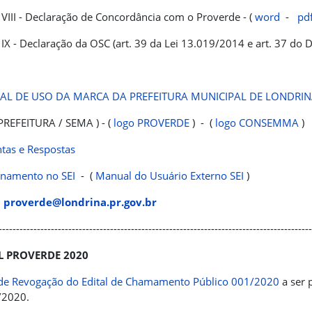
VIII - Declaração de Concordância com o Proverde - (
word
-
pd
IX - Declaração da OSC (art. 39 da Lei 13.019/2014 e art. 37 do 
L DE USO DA MARCA DA PREFEITURA MUNICIPAL DE LONDRI
PREFEITURA / SEMA ) - (
logo PROVERDE
) - (
logo CONSEMMA
)
tas e Respostas
onamento no SEI
- (
Manual do Usuário Externo SEI
)
:
proverde@londrina.pr.gov.br
-----------------------------------------------------------------------------------------
L PROVERDE 2020
 de Revogação do Edital de Chamamento Público 001/2020
a ser 
/2020.