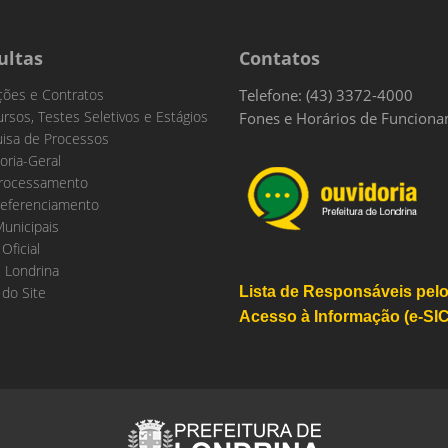
ultas
Contatos
ações e Contratos
Telefone: (43) 3372-4000
rsos, Testes Seletivos e Estágios
Fones e Horários de Funcion
isa de Processos
oria-Geral
rocessamento
eferenciamento
Municipais
 Oficial
 Londrina
do Site
Lista de Responsáveis pel
Acesso à Informação (e-SIC